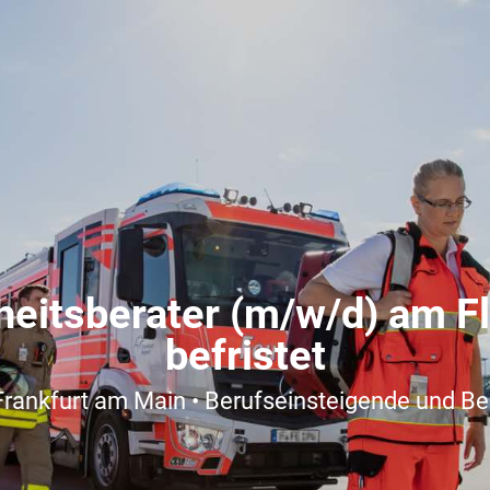
eitsberater (m/w/d) am Fl
befristet
Frankfurt am Main • Berufseinsteigende und B